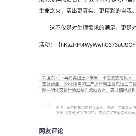
生命之火，活出更真实、更精彩的自我
这不仅是对生理需求的满足，更是
活动：【
hKszRFt4WyWwhC373uUSCF
刘强东<：>再约美团王兴未果，不应该变成仇人
宏源药业：公司;所需的生产原材料主要包括乙二
陡—峭化交易行情延续？双线资本：美联储降息将使
声明：证券时报力求信息真实、准确，文章提及内
下载“证券时报”官方APP，或关注官方微信公众
网友评论