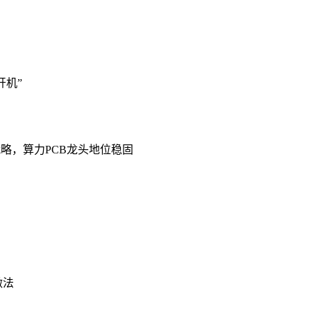
开机”
战略，算力PCB龙头地位稳固
做法