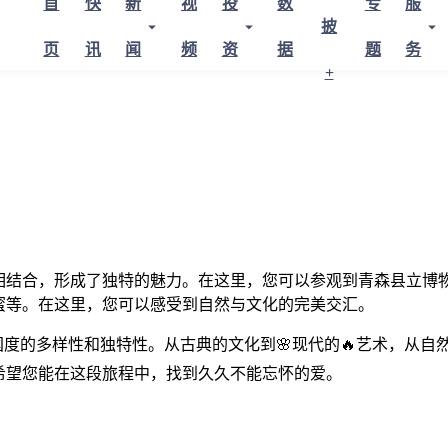
首
快
新
视
投
数
专
服
披
页
讯
闻
频
资
据
题
务
+
相结合，形成了独特的魅力。在这里，您可以参观到青森县立博
蜜等。在这里，您可以感受到自然与文化的完美交汇。
丽国度的多样性和独特性。从古典的文化到🌸现代的🔥艺术，从
希望您能在这段旅程中，找到久久不能忘怀的爱。