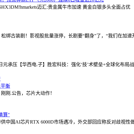
5HX3D
M!hmarkets迈汇:贵金属牛市加速 黄金白银多头全面占优
上限、松绑古装剧！影视股批量涨停，长剧要“翻身”了，“我们在加速
日元承压
【华西电.子】胜宏科技：强化‘技’术壁垒+全球化布局
情
大平衡
！刚刚.公告，芯片大动作！
清算"
特供中国AI芯片RTX 6000D市场遇冷，外交部回应称反对歧视性