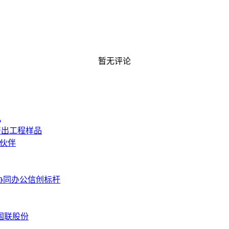
暂无评论
电
产出工程样品
作伙伴
协同办公信创标杆
国联股份