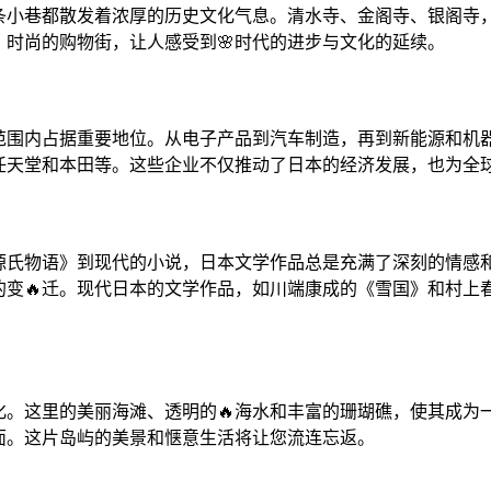
条小巷都散发着浓厚的历史文化气息。清水寺、金阁寺、银阁寺
时尚的购物街，让人感受到🌸时代的进步与文化的延续。
球范围内占据重要地位。从电子产品到汽车制造，再到新能源和机
任天堂和本田等。这些企业不仅推动了日本的经济发展，也为全
源氏物语》到现代的小说，日本文学作品总是充满了深刻的情感
的变🔥迁。现代日本的文学作品，如川端康成的《雪国》和村上
化。这里的美丽海滩、透明的🔥海水和丰富的珊瑚礁，使其成
面。这片岛屿的美景和惬意生活将让您流连忘返。