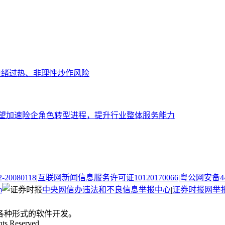
场情绪过热、非理性炒作风险
有望加速险企角色转型进程，提升行业整体服务能力
080118
|
互联网新闻信息服务许可证10120170066
|
粤公网安备440
m
中央网信办违法和不良信息举报中心
|
证券时报网举
。
各种形式的软件开发。
hts Reserved