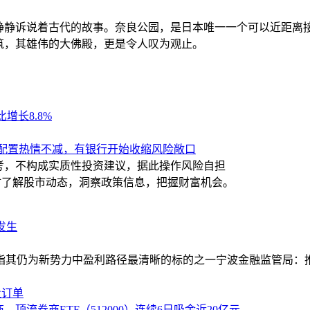
静静诉说着古代的故事。奈良公园，是日本唯一一个可以近距离
筑，其雄伟的大佛殿，更是令人叹为观止。
增长8.8%
客户配置热情不减，有银行开始收缩风险敞口
考，不构成实质性投资建议，据此操作风险自担
随时了解股市动态，洞察政策信息，把握财富机会。
发生
级 指其仍为新势力中盈利路径最清晰的标的之一
宁波金融监管局：
量订单
，顶流券商ETF（512000）连续6日吸金近20亿元