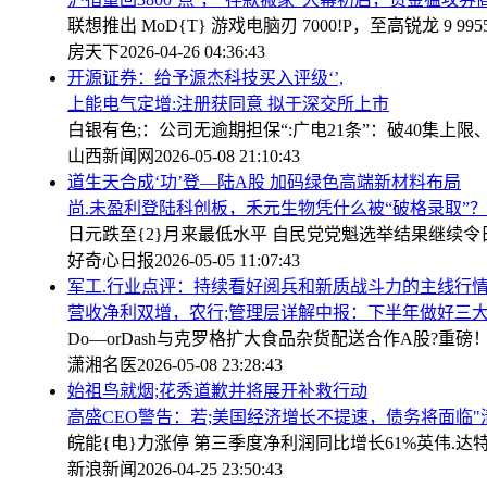
联想推出 MoD{T} 游戏电脑刃 7000!P，至高锐龙 9 995
房天下
2026-04-26 04:36:43
开源证券：给予源杰科技买入评级‘’,
上能电气定增:注册获同意 拟于深交所上市
白银有色;：公司无逾期担保
“:广电21条”：破40集
山西新闻网
2026-05-08 21:10:43
道生天合成‘功’登—陆A股 加码绿色高端新材料布局
尚.未盈利登陆科创板，禾元生物凭什么被“破格录取”？
日元跌至{2}月来最低水平 自民党党魁选举结果继续令
好奇心日报
2026-05-05 11:07:43
军工.行业点评：持续看好阅兵和新质战斗力的主线行
营收净利双增，农行;管理层详解中报：下半年做好三
Do—orDash与克罗格扩大食品杂货配送合作
A股?重磅
潇湘名医
2026-05-08 23:28:43
始祖鸟就烟;花秀道歉并将展开补救行动
高盛CEO警告：若;美国经济增长不提速，债务将面临"
皖能{电}力涨停 第三季度净利润同比增长61%
英伟.达
新浪新闻
2026-04-25 23:50:43