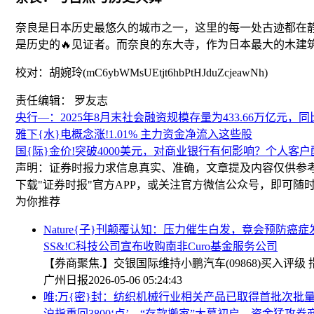
奈良是日本历史最悠久的城市之一，这里的每一处古迹都在
是历史的🔥见证者。而奈良的东大寺，作为日本最大的木建
校对：胡婉玲(mC6ybWMsUEtjt6hbPtHJduZcjeawNh)
责任编辑： 罗友志
央行—：2025年8月末社会融资规模存量为433.66万亿元，同比
雅下{水}电概念涨!1.01% 主力资金净流入这些股
国{际}金价!突破4000美元，对商业银行有何影响？个人
声明：证券时报力求信息真实、准确，文章提及内容仅供参
下载"证券时报"官方APP，或关注官方微信公众号，即可
为你推荐
Nature{子}刊颠覆认知：压力催生白发，竟会预防癌症
SS&!C科技公司宣布收购南非Curo基金服务公司
【券商聚焦.】交银国际维持小鹏汽车(09868)买入评
广州日报
2026-05-06 05:24:43
唯;万{密}封：纺织机械行业相关产品已取得首批次批
沪指重回3800‘点’，“存款搬家”大幕初启，资金猛攻券商