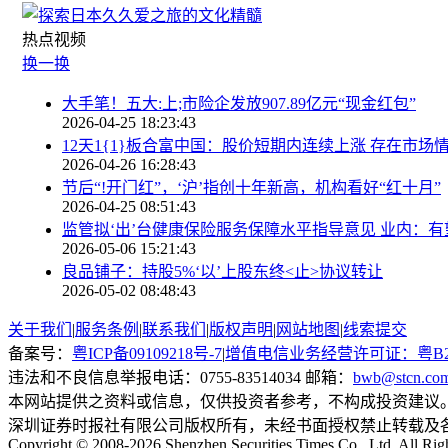
热点
视频
换一换
大手笔！五大:上;市险企发放907.89亿元“现金红包”
2026-04-25 18:23:43
12天1{1}板合富中国：股价短期内连续上涨 存在市
2026-04-26 16:28:43
节后“!开门红”，‘沪’指创十年新高，机构看好“红十月”
2026-04-25 08:51:43
监管拟‘出’台健康保险服务保障水平指导意见 业内：
2026-05-06 15:21:43
良品铺子：持股5%‘以’上股东终<止>协议转让
2026-05-02 08:48:43
关于我们
|
服务条例
|
联系我们
|
版权声明
|
网站地图
|
线索提交
备案号：
粤ICP备09109218号-7
|
增值电信业务经营许可证：粤B2-20
违法和不良信息举报电话：0755-83514034 邮箱：
bwb@stcn.co
本网站提供之资料或信息，仅供投资者参考，不构成投资建议
深圳证券时报社有限公司版权所有，未经书面授权禁止转载及
Copyright © 2008-2026 Shenzhen Securities Times Co., Ltd. All Rig