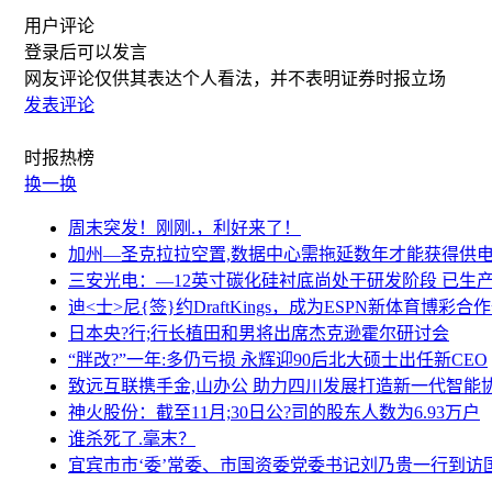
用户评论
登录
后可以发言
网友评论仅供其表达个人看法，并不表明证券时报立场
发表评论
时报
热榜
换一换
周末突发！刚刚.，利好来了！
加州—圣克拉拉空置,数据中心需拖延数年才能获得供
三安光电：—12英寸碳化硅衬底尚处于研发阶段 已生
迪<士>尼{签}约DraftKings，成为ESPN新体育博彩合
日本央?行;行长植田和男将出席杰克逊霍尔研讨会
“胖改?”一年:多仍亏损 永辉迎90后北大硕士出任新CEO
致远互联携手金,山办公 助力四川发展打造新一代智能
神火股份：截至11月;30日公?司的股东人数为6.93万户
谁杀死了.毫末？
宜宾市市‘委’常委、市国资委党委书记刘乃贵一行到访